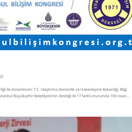
BD
rliği ile düzenlenen; T.C. Ulaştırma Denizcilik ve Haberleşme Bakanlığı, Bilgi
tanbul Büyükşehir Belediyesi’nin desteği ile 17 farklı oturumda 100 civarı...