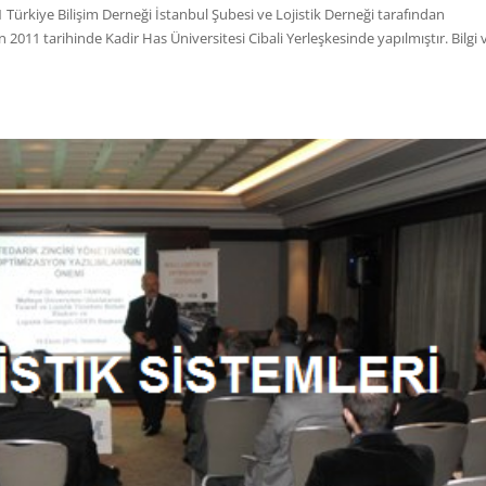
ürkiye Bilişim Derneği İstanbul Şubesi ve Lojistik Derneği tarafından
11 tarihinde Kadir Has Üniversitesi Cibali Yerleşkesinde yapılmıştır. Bilgi 