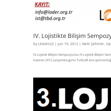
IV. Lojistikte Bilişim Semp
by
LKAdm22
|
Jun 19, 2012
|
Akıllı Şehirler
,
loj
IV.Lojistik Bilişim Sempozyumu IV.Lojistik Bilişim Se
Haziran 2012 çarşamba günü Turkcell ana sponsorluğu