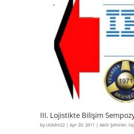
III. Lojistikte Bilişim Semp
by
LKAdm22
|
Apr 20, 2011
|
Akıllı Şehirler
,
loj