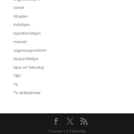
Genel
Kitapları
Kobilişim
lojistikte bilişim
manset
organizasyonlarim
Sosyal Medya
Spor ve Teknoloji
TBD
TV
TV-AkıllıSehirler
Tasarım | E-Teknoloji