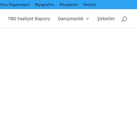
Kısa Özgeçmişim
Biyografim
Kitaplarım
İletişim
TBD Faaliyet Raporu
Danışmanlık
Şirketler