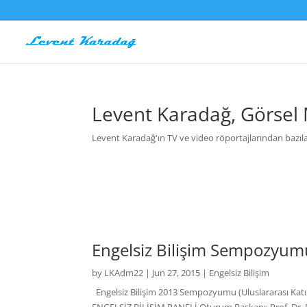
Levent Karadağ, Görsel
Levent Karadağ'ın TV ve video röportajlarından bazıla
Engelsiz Bilişim Sempozyu
by
LKAdm22
|
Jun 27, 2015
|
Engelsiz Bilişim
Engelsiz Bilişim 2013 Sempozyumu (Uluslararas
ENGELSİZ BİLİŞİM PANELİ Oturum Başkanı: Prof. Dr. R