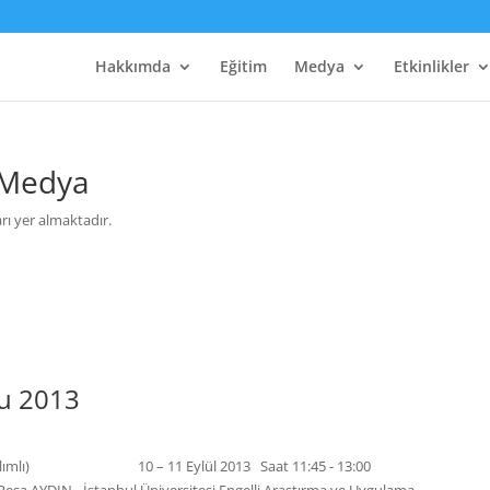
Hakkımda
Eğitim
Medya
Etkinlikler
 Medya
rı yer almaktadır.
mu 2013
ı Katılımlı) 10 – 11 Eylül 2013 Saat 11:45 - 13:00
esa AYDIN - İstanbul Üniversitesi Engelli Araştırma ve Uygulama